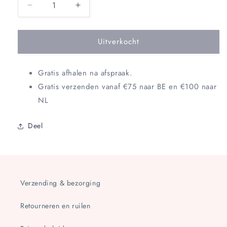
Aantal
Aantal
verlagen
verhogen
voor
voor
Uitverkocht
Kleedje
Kleedje
-
-
butterfly
butterfly
Gratis afhalen na afspraak.
Gratis verzenden vanaf €75 naar BE en €100 naar
NL
Deel
Verzending & bezorging
Retourneren en ruilen