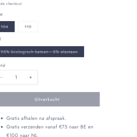
 de checkout.
at
Variant
Variant
104
110
uitverkocht
uitverkocht
of
of
niet
niet
f
beschikbaar
beschikbaar
Variant
95% biologisch katoen - 5% elastaan
uitverkocht
of
niet
tal
ntal
beschikbaar
Aantal
Aantal
verlagen
verhogen
voor
voor
Uitverkocht
Donna
Donna
top
top
Gratis afhalen na afspraak.
Gratis verzenden vanaf €75 naar BE en
€100 naar NL