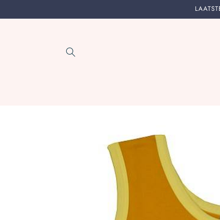
Meteen
LAATSTE
naar de
content
Ga direct naar
productinformatie