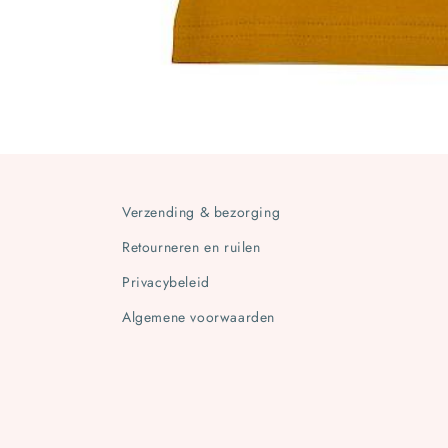
Media
1
openen
in
modaal
Verzending & bezorging
Retourneren en ruilen
Privacybeleid
Algemene voorwaarden